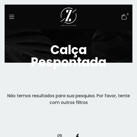
0
Início
>
Calça
>
Calça Pespontada
Calça
Pespontada
Não temos resultados para sua pesquisa. Por favor, tente
com outros filtros